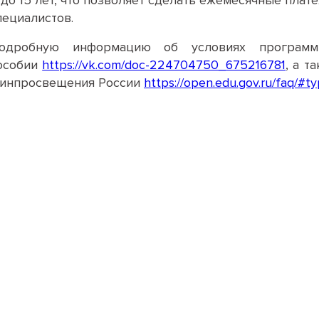
 до 15 лет, что позволяет сделать ежемесячные пл
пециалистов.
одробную информацию об условиях програм
особии
https://vk.com/doc-224704750_675216781
, а т
инпросвещения России
https://open.edu.gov.ru/faq/#t