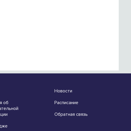
Новости
я об
Расписание
ательной
ации
Обратная связь
дже