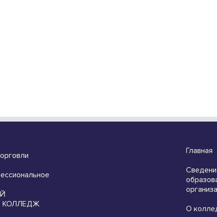
Главная
торговли
Сведени
ессиональное
образов
организ
ЫЙ
 КОЛЛЕДЖ
О колле