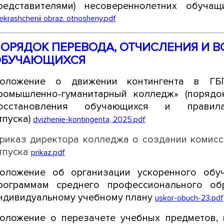
редставителями) несовереннолетних обуча
ekrashchenii obraz. otnosheny.pdf
ОРЯДОК ПЕРЕВОДА, ОТЧИСЛЕНИЯ И 
ОБУЧАЮЩИХСЯ
оложение о движении контингента в ГБП
ромышленно-гуманитарный колледж» (порядо
осстановления обучающихся и правила
тпуска)
dvizhenie-kontingenta, 2025.pdf
риказ директора колледжа о создании комисс
тпуска
prikaz.pdf
оложение об организации ускоренного обу
рограммам среднего профессионального об
ндивидуальному учебному плану
uskor-obuch-23.pdf
оложение о перезачете учебных предметов, ку