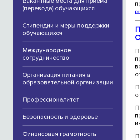
Вакантные места для приема
п
(перевода) обучающихся
pr
Стипендии и меры поддержки
П
обучающихся
Международное
П
сотрудничество
п
в
о
Организация питания в
образовательной организации
П
о
Профессионалитет
П
п
Безопасность и здоровье
и
Финансовая грамотность
П