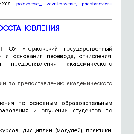
щихся
polozhenie_ vozniknovenie, priostanovlenii,
ВОССТАНОВЛЕНИЯ
 ОУ «Торжокский государственный
к и основания перевода, отчисления,
 предоставления академического
ии по предоставлению академического
чения по основным образовательным
разования и обучении студентов по
рсов, дисциплин (модулей), практики,