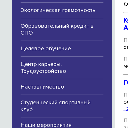
д
Экологическая грамотность
К
Образовательный кредит в
А
СПО
П
с
Целевое обучение
П
Центр карьеры.
м
Трудоустройство
Г
Наставничество
П
о
Студенческий спортивный
клуб
_2
П
Наши мероприятия
п