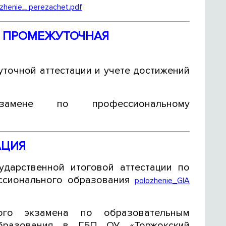
zhenie_ perezachet.pdf
И ПРОМЕЖУТОЧНАЯ
точной аттестации и учете достижений
амене по профессиональному
АЦИЯ
ударственной итоговой аттестации по
ссионального образования
polozhenie_GIA
ого экзамена по образовательным
образования в ГБП ОУ «Торжокский