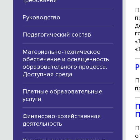
требования
П
Руководство
п
д
г
Педагогический состав
«
«
Материально-техническое
обеспечение и оснащенность
Р
образовательного процесса.
Доступная среда
П
п
Платные образовательные
услуги
П
П
Финансово-хозяйственная
деятельность
П
о