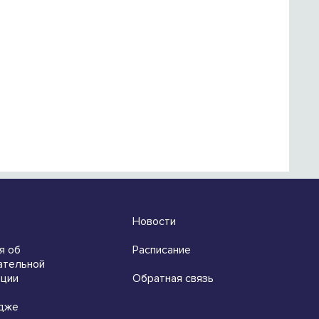
Новости
я об
Расписание
ательной
ации
Обратная связь
дже