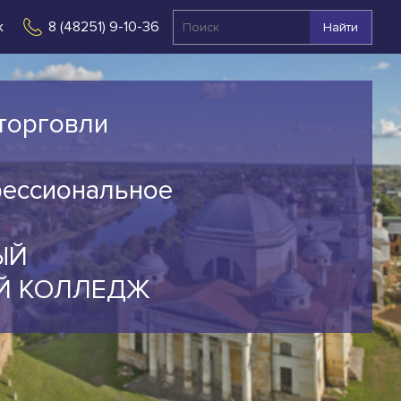
к
8 (48251) 9-10-36
Найти
торговли
фессиональное
ЫЙ
Й КОЛЛЕДЖ