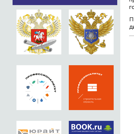
г
П
д