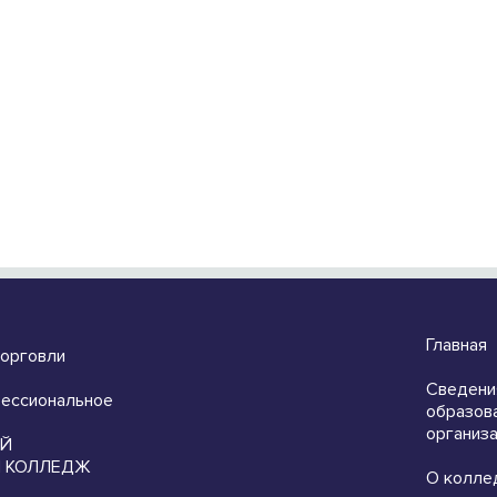
Главная
торговли
Сведени
ессиональное
образов
организ
ЫЙ
 КОЛЛЕДЖ
О колле