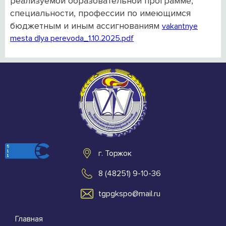
реализуемой образовательной программе,
специальности, профессии по имеющимся
бюджетным и иным ассигнованиям
vakantnye
mesta dlya perevoda_1.10.2025.pdf
г. Торжок
8 (48251) 9-10-36
tgpgkspo@mail.ru
Главная